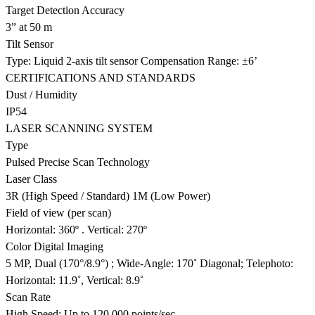
Target Detection Accuracy
3” at 50 m
Tilt Sensor
Type: Liquid 2-axis tilt sensor Compensation Range: ±6’
CERTIFICATIONS AND STANDARDS
Dust / Humidity
IP54
LASER SCANNING SYSTEM
Type
Pulsed Precise Scan Technology
Laser Class
3R (High Speed / Standard) 1M (Low Power)
Field of view (per scan)
Horizontal: 360º . Vertical: 270º
Color Digital Imaging
5 MP, Dual (170°/8.9°) ; Wide-Angle: 170˚ Diagonal; Telephoto:
Horizontal: 11.9˚, Vertical: 8.9˚
Scan Rate
High Speed: Up to 120,000 points/sec