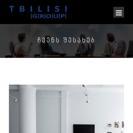
ᲩᲕᲔᲜᲡ ᲨᲔᲡᲐᲮᲔᲑ