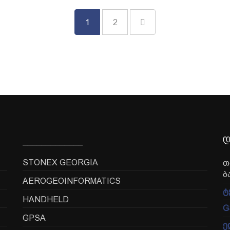
1
2
_____________
დ
STONEX GEORGIA
თ
ბ
AEROGEOINFORMATICS
ტ
HANDHELD
G
GPSA
ე