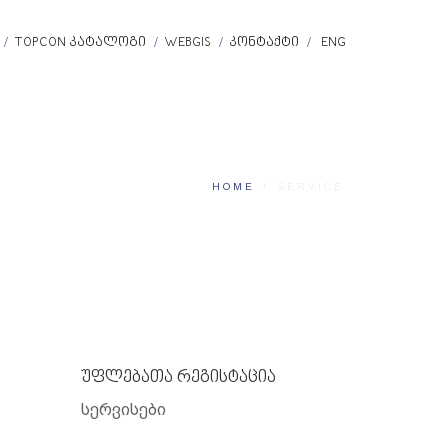
TOPCON ᲙᲐᲢᲐᲚᲝᲒᲘ
WEBGIS
ᲙᲝᲜᲢᲐᲥᲢᲘ
ENG
HOME
/
SERVICE
უფლებათა რეგისტაცია
სერვისები