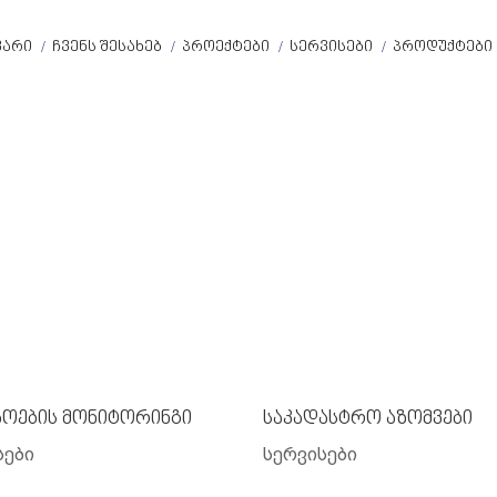
ᲕᲐᲠᲘ
ᲩᲕᲔᲜᲡ ᲨᲔᲡᲐᲮᲔᲑ
ᲞᲠᲝᲔᲥᲢᲔᲑᲘ
ᲡᲔᲠᲕᲘᲡᲔᲑᲘ
ᲞᲠᲝᲓᲣᲥᲢᲔᲑᲘ
აოების მონიტორინგი
საკადასტრო აზომვები
სები
სერვისები